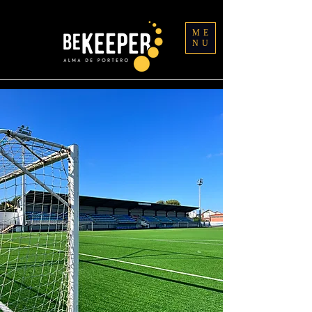
ME
NU