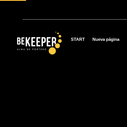
START
Nueva página