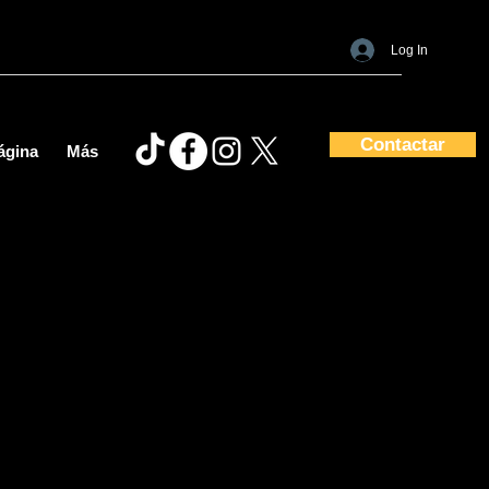
Log In
Contactar
ágina
Más